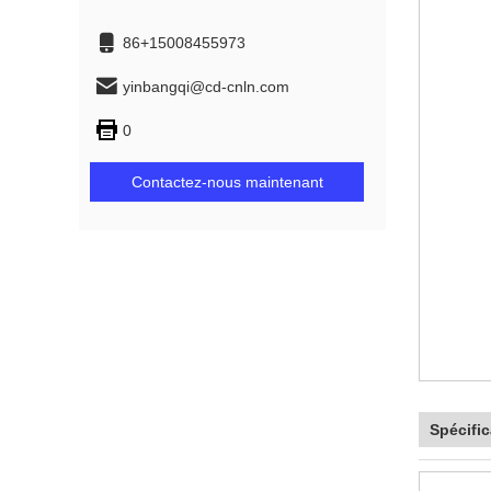
86+15008455973
yinbangqi@cd-cnln.com
0
Contactez-nous maintenant
Spécific