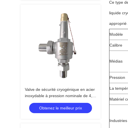
Ce type d
liquide cr
approprié
Modèle
Calibre
Médias
Pression
La tempér
Valve de sécurité cryogénique en acier
inoxydable à pression nominale de 4,0
Matériel 
MPa pour des applications allant de
Obtenez le meilleur prix
-196°C à +120°C
Industries