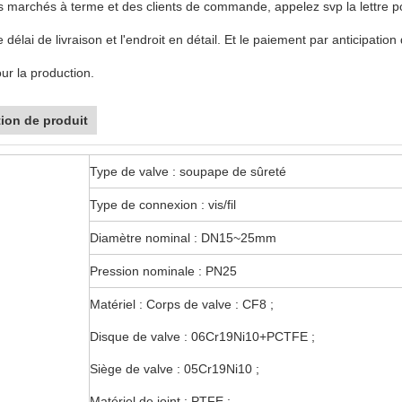
 marchés à terme et des clients de commande, appelez svp la lettre pou
e délai de livraison et l'endroit en détail. Et le paiement par anticipatio
our la production.
ion de produit
Type de valve : soupape de sûreté
Type de connexion : vis/fil
Diamètre nominal : DN15~25mm
Pression nominale : PN25
Matériel : Corps de valve : CF8 ;
Disque de valve : 06Cr19Ni10+PCTFE ;
Siège de valve : 05Cr19Ni10 ;
Matériel de joint : PTFE ;