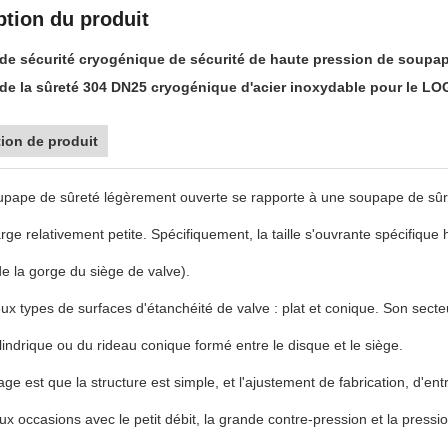
ption du produit
e sécurité cryogénique de sécurité de haute pression de soupap
e la sûreté 304 DN25 cryogénique d'acier inoxydable pour le L
ion de produit
pape de sûreté légèrement ouverte se rapporte à une soupape de sûreté
ge relativement petite. Spécifiquement, la taille s'ouvrante spécifique 
e la gorge du siège de valve).
deux types de surfaces d'étanchéité de valve : plat et conique. Son sect
lindrique ou du rideau conique formé entre le disque et le siège.
age est que la structure est simple, et l'ajustement de fabrication, d'en
ux occasions avec le petit débit, la grande contre-pression et la pressi