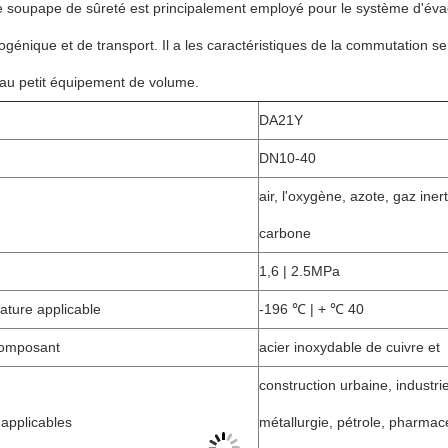
e soupape de sûreté est principalement employé pour le système d'éva
yogénique et de transport. Il a les caractéristiques de la commutation se
 au petit équipement de volume.
DA21Y
DN10-40
air, l'oxygène, azote, gaz iner
carbone
1,6 | 2.5MPa
ature applicable
-196 ℃ | + ℃ 40
composant
acier inoxydable de cuivre et
construction urbaine, industri
 applicables
métallurgie, pétrole, pharmace