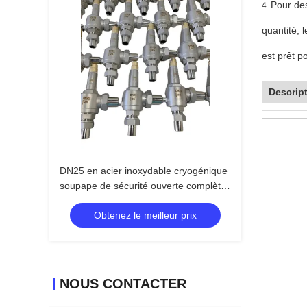
Pour des
4.
quantité, l
est prêt p
Descript
DN25 en acier inoxydable cryogénique
soupape de sécurité ouverte complète
CF8 CF3
Obtenez le meilleur prix
NOUS CONTACTER