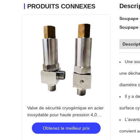
Descri
PRODUITS CONNEXES
Soupape d
Soupape d
Descript
Une sou
une déchar
diamètre d
Il y a 
Valve de sécurité cryogénique en acier
surface cy
inoxydable pour haute pression 4,0
L'avant
MPa et températures extrêmes de
Obtenez le meilleur prix
-196°C à +120°C
convient a