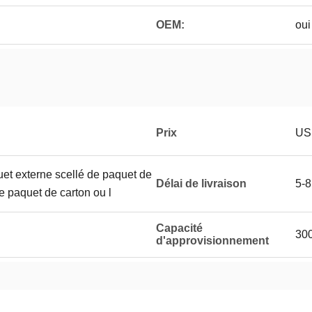
OEM:
oui
Prix
US
uet externe scellé de paquet de
Délai de livraison
5-8
le paquet de carton ou l
Capacité
300
d'approvisionnement