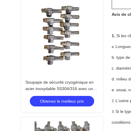
Avis de cl
1.
Si les c
Longueu
a.
b. type de
c. diamètr
d. milieu 
Soupape de sécurité cryogénique en
acier inoxydable SS304/316 avec une
e. essai, 
pression maximale de 4,0 MPa pour
L'usine 
Obtenez le meilleur prix
2.
une plage de température de -196 °C à
+120 °C
Si le ty
3.
conditions