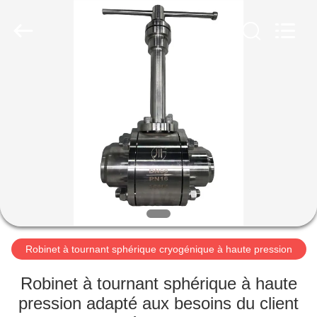
Liangchuan
Mechanical
Equipment
Co.,Ltd.
All
Rights
Reserved.
MAISON
PRODUITS
VIDÉOS
AU
SUJET
DE
Robinet à tournant sphérique cryogénique à haute pression
NOUS
Robinet à tournant sphérique à haute
pression adapté aux besoins du client