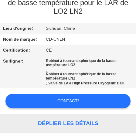
VISITE
de basse température pour le LAR de
LO2 LN2
D'USINE
Lieu d'origine:
Sichuan, Chine
CONTRÔLE
DE
Nom de marque:
CD-CNLN
QUALITÉ
Certification:
CE
Surligner:
Robinet à tournant sphérique de la basse
température LO2
CONTACTEZ-
,
Robinet à tournant sphérique de la basse
NOUS
température LN2
,
Valve de LAR High Pressure Cryogenic Ball
NOUVELLES
CONTACT!
CAS
DÉPLIER LES DÉTAILS