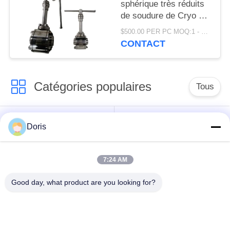
sphérique très réduits
de soudure de Cryo de
la température se
$500.00 PER PC MOQ:1 - 9 ensembles
rouillent résistant
CONTACT
Catégories populaires
Tous
robinet à tournant
Doris
Vanne cryogénique
sphérique
cryogéniques
7:24 AM
clapet anti-retour
soupape de sûreté
Good day, what product are you looking for?
cryogénique
cryogénique
valve réduisant la
Valve coupée
pression cryogénique
cryogénique