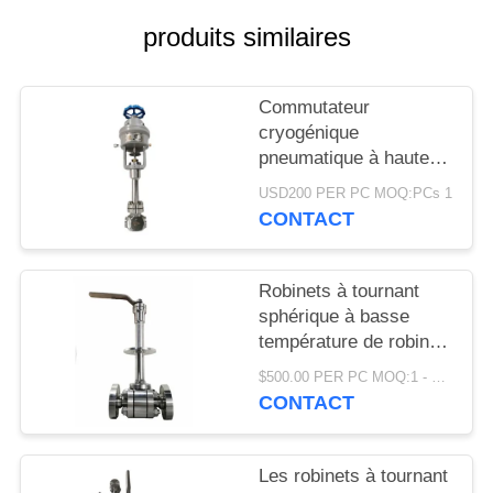
DEMANDEZ
produits similaires
UNE
CITATION
Commutateur
cryogénique
PLAN
pneumatique à haute
DU
pression de robinet à
USD200 PER PC MOQ:PCs 1
tournant sphérique de
SITE
CONTACT
solides solubles pour
les gaz industriels
POLITIQUE
liquides
Robinets à tournant
sphérique à basse
DE
température de robinet
CONFIDENTIALITÉ
à tournant sphérique
$500.00 PER PC MOQ:1 - 9 ensembles
d'azote liquide d'OEM
CONTACT
DN150 DN1200
Les robinets à tournant