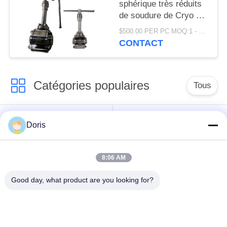
sphérique très réduits
de soudure de Cryo de
la température se
$500.00 PER PC MOQ:1 - 9 ensembles
rouillent résistant
CONTACT
Catégories populaires
Tous
robinet à tournant
Doris
Vanne cryogénique
sphérique
cryogéniques
8:06 AM
clapet anti-retour
soupape de sûreté
Good day, what product are you looking for?
cryogénique
cryogénique
valve réduisant la
Valve coupée
pression cryogénique
cryogénique