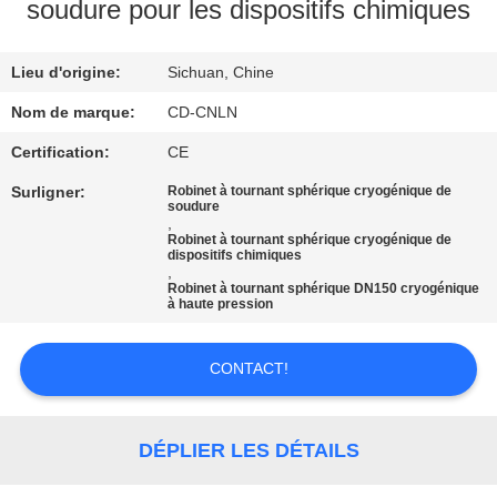
VISITE
soudure pour les dispositifs chimiques
D'USINE
Lieu d'origine:
Sichuan, Chine
CONTRÔLE
Nom de marque:
CD-CNLN
DE
Certification:
CE
QUALITÉ
Surligner:
Robinet à tournant sphérique cryogénique de
soudure
,
Robinet à tournant sphérique cryogénique de
CONTACTEZ-
dispositifs chimiques
,
NOUS
Robinet à tournant sphérique DN150 cryogénique
à haute pression
NOUVELLES
CONTACT!
CAS
DÉPLIER LES DÉTAILS