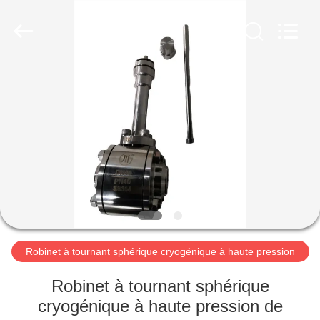
Liangchuan
Mechanical
Equipment
Co.,Ltd.
All
Rights
Reserved.
MAISON
PRODUITS
VIDÉOS
AU
SUJET
DE
Robinet à tournant sphérique cryogénique à haute pression
NOUS
Robinet à tournant sphérique
cryogénique à haute pression de