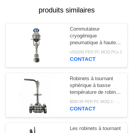
DEMANDEZ
produits similaires
UNE
CITATION
Commutateur
cryogénique
PLAN
pneumatique à haute
DU
pression de robinet à
USD200 PER PC MOQ:PCs 1
tournant sphérique de
SITE
CONTACT
solides solubles pour
les gaz industriels
POLITIQUE
liquides
Robinets à tournant
sphérique à basse
DE
température de robinet
CONFIDENTIALITÉ
à tournant sphérique
$500.00 PER PC MOQ:1 - 9 ensembles
d'azote liquide d'OEM
CONTACT
DN150 DN1200
Les robinets à tournant