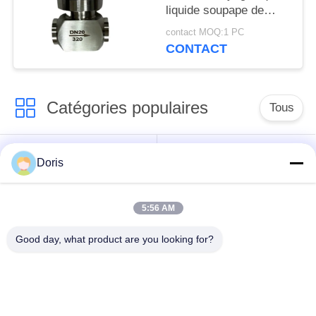
liquide soupape de
contrôle haute
contact MOQ:1 PC
pression, soupape
CONTACT
globe PN320
Catégories populaires
Tous
robinet à tournant
Doris
Vanne cryogénique
sphérique
cryogéniques
5:56 AM
clapet anti-retour
soupape de sûreté
Good day, what product are you looking for?
cryogénique
cryogénique
valve réduisant la
Valve coupée
pression cryogénique
cryogénique