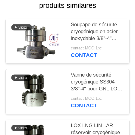
DEMANDEZ
produits similaires
UNE
CITATION
Soupape de sécurité
cryogénique en acier
inoxydable 3/8''-4''
PLAN
-196°C à +80°C
DU
contact MOQ:1pc
CONTACT
SITE
Vanne de sécurité
POLITIQUE
cryogénique SS304
DE
3/8''-4'' pour GNL LOX
LIN LAR
CONFIDENTIALITÉ
contact MOQ:1pc
CONTACT
LOX LNG LIN LAR
réservoir cryogénique