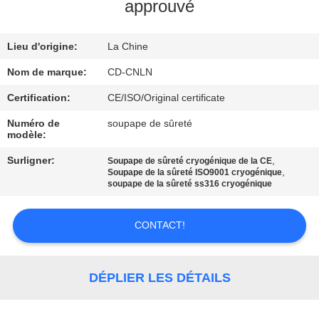
VISITE
approuvé
D'USINE
Lieu d'origine:
La Chine
CONTRÔLE
Nom de marque:
CD-CNLN
DE
Certification:
CE/ISO/Original certificate
QUALITÉ
Numéro de
soupape de sûreté
modèle:
CONTACTEZ-
Surligner:
,
Soupape de sûreté cryogénique de la CE
,
Soupape de la sûreté ISO9001 cryogénique
NOUS
soupape de la sûreté ss316 cryogénique
CONTACT!
NOUVELLES
CAS
DÉPLIER LES DÉTAILS