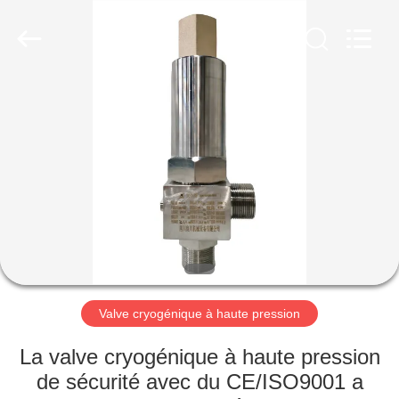
Liangchuan
Mechanical
Equipment
Co.,Ltd.
All
Rights
Reserved.
MAISON
PRODUITS
VIDÉOS
AU
SUJET
DE
Valve cryogénique à haute pression
NOUS
La valve cryogénique à haute pression
de sécurité avec du CE/ISO9001 a