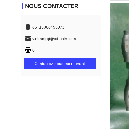
NOUS CONTACTER
86+15008455973
yinbangqi@cd-cnln.com
0
Contactez-nous maintenant