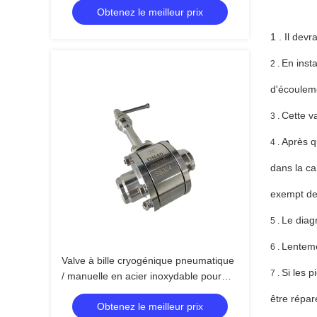
Obtenez le meilleur prix
1 . Il devr
En inst
2 .
d'écouleme
Cette v
3 .
Après qu
4 .
dans la ca
exempt de
Le diag
5 .
Lentemen
6 .
Valve à bille cryogénique pneumatique
Si les p
7 .
/ manuelle en acier inoxydable pour
gaz liquides
être répa
Obtenez le meilleur prix