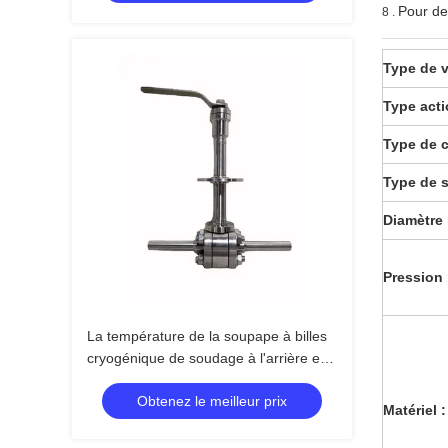
Pour de
8 .
Type de v
Type acti
Type de 
Type de s
Diamètre 
Pression 
La température de la soupape à billes
cryogénique de soudage à l'arrière est
comprise entre -196°C et 80°C pour
Obtenez le meilleur prix
les gaz liquides
Matériel :