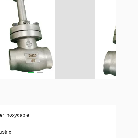
er inoxydable
ustrie