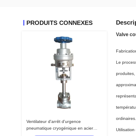
Descri
PRODUITS CONNEXES
Valve c
Fabricatio
Le process
produites,
approximat
représenta
températur
ordinaires
Ventilateur d'arrêt d'urgence
pneumatique cryogénique en acier
Utilisatio
inoxydable pour GNL, LAR