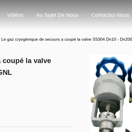
Vidéos
Au Sujet De Nous
Contactez-Nous
Le gaz cryogénique de secours a coupé la valve SS304 Dn10 - Dn2
 coupé la valve
 GNL