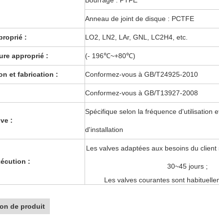
Bourrage : PTFE
Anneau de joint de disque : PCTFE
proprié :
LO2, LN2, LAr, GNL, LC2H4, etc.
re approprié :
(- 196
℃~+80℃
)
n et fabrication :
Conformez-vous à GB/T24925-2010
Conformez-vous à GB/T13927-2008
Spécifique selon la fréquence d'utilisation 
ve :
d'installation
Les valves adaptées aux besoins du client 
xécution :
30~45 jours ;
Les valves courantes sont habituellem
ion de produit