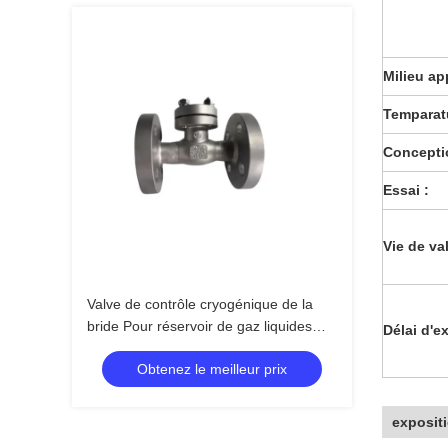
Milieu ap
Temparatu
Conceptio
Essai :
Vie de val
Valve de contrôle cryogénique de la
bride Pour réservoir de gaz liquides
Délai d'e
LNG LOX LIN LAR LCO2
Obtenez le meilleur prix
exposit