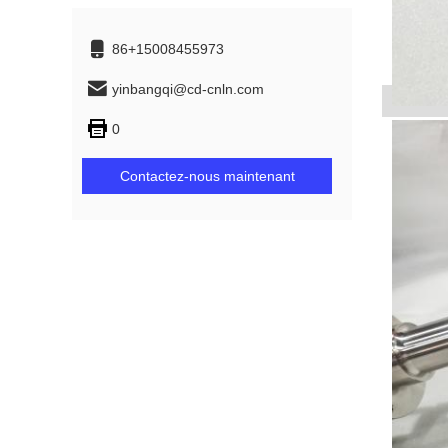
86+15008455973
yinbangqi@cd-cnln.com
0
Contactez-nous maintenant