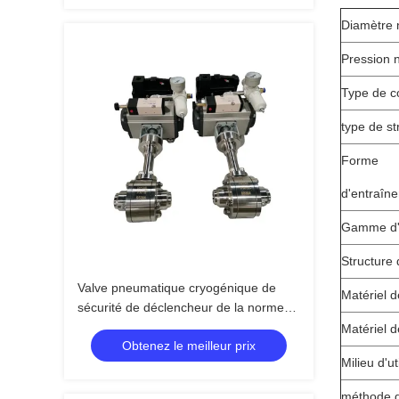
Diamètre 
Pression 
Type de c
type de st
Forme
d'entraîn
Gamme d'
Structure
Valve pneumatique cryogénique de
Matériel d
sécurité de déclencheur de la norme
de l'OIN SS304 SS316
Matériel d
Obtenez le meilleur prix
Milieu d'ut
méthode 