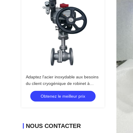
Adaptez l'acier inoxydable aux besoins
du client cryogénique de robinet à
tournant sphérique Ss304/316 pour
Obtenez le meilleur prix
l'azote d'ammoniaque
NOUS CONTACTER