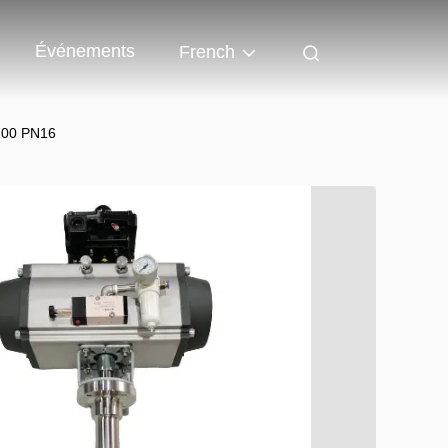
Événements
French
100 PN16