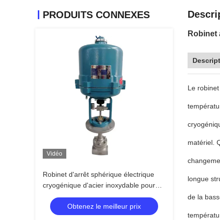
Descri
PRODUITS CONNEXES
Robinet
Descript
Le robine
températu
cryogéniqu
matériel. 
Vidéo
changemen
Robinet d'arrêt sphérique électrique
longue str
cryogénique d'acier inoxydable pour
LN2
de la bass
Obtenez le meilleur prix
température