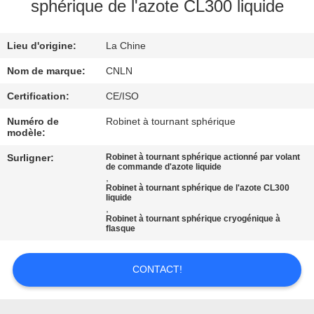
VISITE
sphérique de l'azote CL300 liquide
D'USINE
Lieu d'origine:
La Chine
CONTRÔLE
Nom de marque:
CNLN
DE
Certification:
CE/ISO
QUALITÉ
Numéro de
Robinet à tournant sphérique
modèle:
CONTACTEZ-
Surligner:
Robinet à tournant sphérique actionné par volant
de commande d'azote liquide
,
NOUS
Robinet à tournant sphérique de l'azote CL300
liquide
,
Robinet à tournant sphérique cryogénique à
NOUVELLES
flasque
CAS
CONTACT!