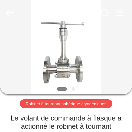
Liangchuan
Mechanical
Equipment
Co.,Ltd.
All
Rights
Reserved.
MAISON
PRODUITS
VIDÉOS
AU
SUJET
DE
Robinet à tournant sphérique cryogéniques
NOUS
Le volant de commande à flasque a
actionné le robinet à tournant