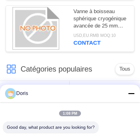
Vanne à boisseau
sphérique cryogénique
avancée de 25 mm
pour des performances
USD,EU.RMB MOQ:10
optimales dans les
CONTACT
environnements à
basse température
Catégories populaires
Tous
robinet à tournant
Doris
Vanne cryogénique
sphérique
cryogéniques
1:08 PM
clapet anti-retour
soupape de sûreté
Good day, what product are you looking for?
cryogénique
cryogénique