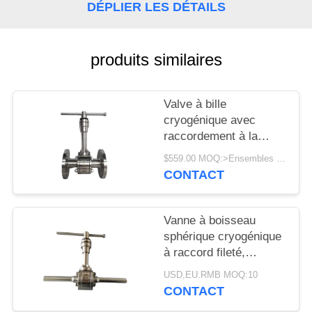
DEMANDEZ
DÉPLIER LES DÉTAILS
UNE
CITATION
produits similaires
PLAN
Valve à bille
DU
cryogénique avec
SITE
raccordement à la
bride et fonctionnement
$559.00 MOQ:>Ensembles =1
du roue à main adaptée
CONTACT
POLITIQUE
au GNL LN2 LAr
DE
Vanne à boisseau
CONFIDENTIALITÉ
sphérique cryogénique
à raccord fileté,
matériau de siège
USD,EU.RMB MOQ:10
PCTFE pour basses
CONTACT
températures