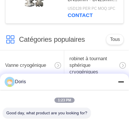
de clapet anti-retour de
USD128 PER PC MOQ:1PC
connexion de soudure
CONTACT
Catégories populaires
Tous
robinet à tournant
Vanne cryogénique
sphérique
cryogéniques
Doris
clapet anti-retour
soupape de sûreté
cryogénique
cryogénique
1:23 PM
valve réduisant la
Valve coupée
Good day, what product are you looking for?
pression cryogénique
cryogénique