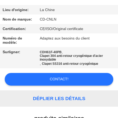
VISITE
D'USINE
Lieu d'origine:
La Chine
Nom de marque:
CD-CNLN
CONTRÔLE
Certification:
CE/ISO/Original certificate
DE
Numéro de
Adaptez aux besoins du client
modèle:
QUALITÉ
Surligner:
,
CDH61F-40PB
Clapet 304 anti-retour cryogénique d'acier
CONTACTEZ-
inoxydable
,
Clapet SS316 anti-retour cryogénique
NOUS
CONTACT!
NOUVELLES
DÉPLIER LES DÉTAILS
CAS