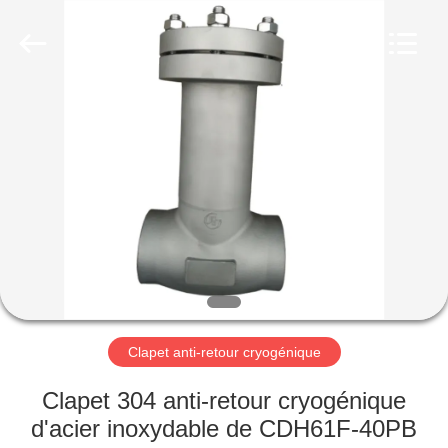
Liangchuan
Mechanical
Equipment
Co.,Ltd.
All
Rights
Reserved.
MAISON
PRODUITS
VIDÉOS
AU
SUJET
DE
Clapet anti-retour cryogénique
NOUS
Clapet 304 anti-retour cryogénique
d'acier inoxydable de CDH61F-40PB