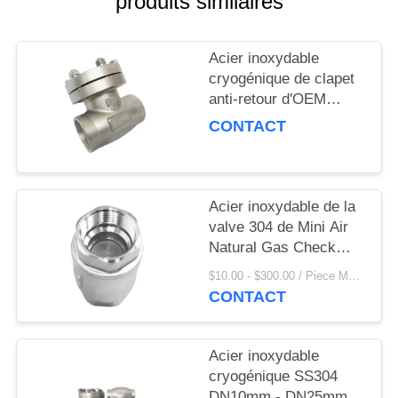
produits similaires
DEMANDEZ
UNE
Acier inoxydable
CITATION
cryogénique de clapet
anti-retour d'OEM
PLAN
DN15 PN40 en forme
CONTACT
de disque pour le GNL
DU
SITE
Acier inoxydable de la
valve 304 de Mini Air
POLITIQUE
Natural Gas Check
DE
avec l'approbation de la
$10.00 - $300.00 / Piece MOQ:100 pièces
CONFIDENTIALITÉ
CE
CONTACT
Acier inoxydable
cryogénique SS304
DN10mm - DN25mm