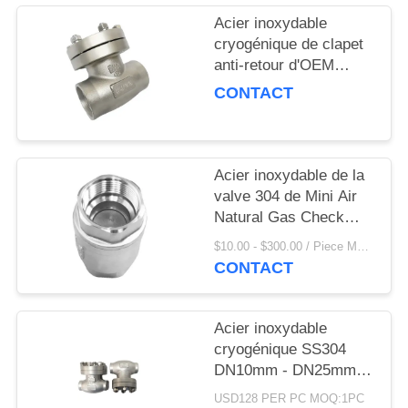
DEMANDEZ
Acier inoxydable
UNE
cryogénique de clapet
CITATION
anti-retour d'OEM
DN15 PN40 en forme
CONTACT
de disque pour le GNL
PLAN
DU
Acier inoxydable de la
SITE
valve 304 de Mini Air
Natural Gas Check
POLITIQUE
avec l'approbation de la
$10.00 - $300.00 / Piece MOQ:100 pièces
CE
DE
CONTACT
CONFIDENTIALITÉ
Acier inoxydable
cryogénique SS304
DN10mm - DN25mm
de clapet anti-retour de
USD128 PER PC MOQ:1PC