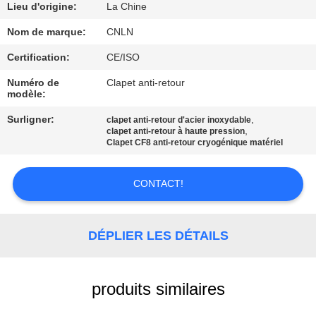
VISITE
Lieu d'origine:
La Chine
D'USINE
Nom de marque:
CNLN
Certification:
CE/ISO
CONTRÔLE
Numéro de
Clapet anti-retour
DE
modèle:
QUALITÉ
Surligner:
,
clapet anti-retour d'acier inoxydable
,
clapet anti-retour à haute pression
Clapet CF8 anti-retour cryogénique matériel
CONTACTEZ-
NOUS
CONTACT!
NOUVELLES
DÉPLIER LES DÉTAILS
CAS
produits similaires