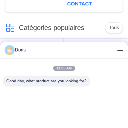
connexion de soudure
CONTACT
Catégories populaires
Tous
robinet à tournant
Doris
Vanne cryogénique
sphérique
cryogéniques
11:05 AM
clapet anti-retour
soupape de sûreté
Good day, what product are you looking for?
cryogénique
cryogénique
valve réduisant la
Valve coupée
pression cryogénique
cryogénique
Robinet d'arrêt
Robinet d'arrêt