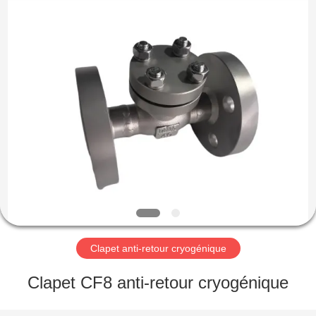
Liangchuan
Mechanical
Equipment
Co.,Ltd.
All
Rights
Reserved.
MAISON
PRODUITS
VIDÉOS
AU
SUJET
DE
Clapet anti-retour cryogénique
NOUS
Clapet CF8 anti-retour cryogénique