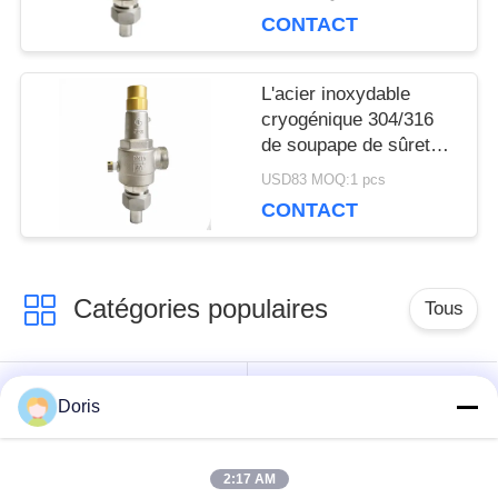
SITE
ISO9001
CONTACT
POLITIQUE
L'acier inoxydable
cryogénique 304/316
DE
de soupape de sûreté
d'OEM DN20 filètent la
USD83 MOQ:1 pcs
CONFIDENTIALITÉ
connexion
CONTACT
Catégories populaires
Tous
robinet à tournant
Doris
Vanne cryogénique
sphérique
cryogéniques
2:17 AM