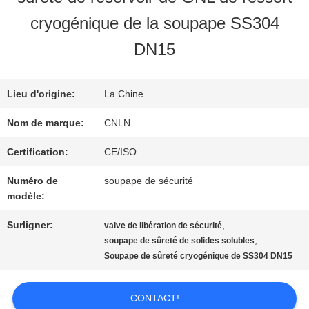
NOUS
cryogénique de la soupape SS304
DN15
VISITE
D'USINE
Lieu d'origine:
La Chine
Nom de marque:
CNLN
CONTRÔLE
Certification:
CE/ISO
DE
Numéro de
soupape de sécurité
modèle:
QUALITÉ
Surligner:
,
valve de libération de sécurité
,
soupape de sûreté de solides solubles
Soupape de sûreté cryogénique de SS304 DN15
CONTACTEZ-
NOUS
CONTACT!