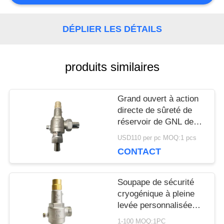
NOUVELLES
DÉPLIER LES DÉTAILS
CAS
produits similaires
Grand ouvert à action
DEMANDEZ
directe de sûreté de
UNE
réservoir de GNL de
ressort cryogénique de
USD110 per pc MOQ:1 pcs
CITATION
la soupape SS304
CONTACT
DN15
PLAN
Soupape de sécurité
cryogénique à pleine
DU
levée personnalisée
avec approbation CE /
1-100 MOQ:1PC