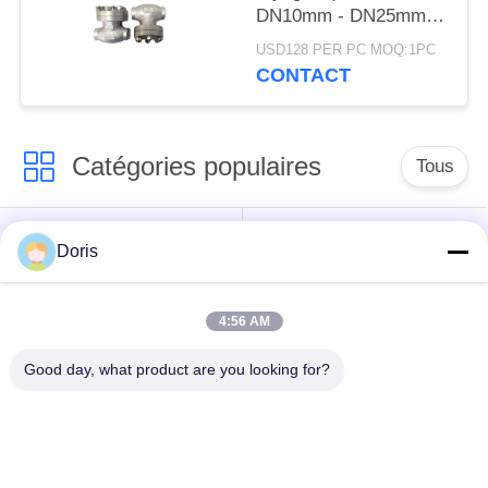
DN10mm - DN25mm
de clapet anti-retour de
USD128 PER PC MOQ:1PC
connexion de soudure
CONTACT
Catégories populaires
Tous
robinet à tournant
Doris
Vanne cryogénique
sphérique
cryogéniques
4:56 AM
clapet anti-retour
soupape de sûreté
Good day, what product are you looking for?
cryogénique
cryogénique
valve réduisant la
Valve coupée
pression cryogénique
cryogénique