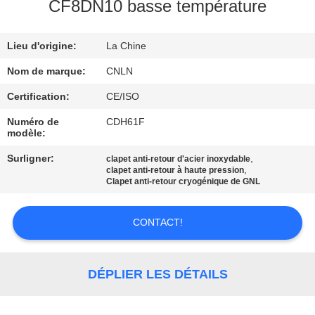
VISITE
CF8DN10 basse température
D'USINE
Lieu d'origine:
La Chine
CONTRÔLE
Nom de marque:
CNLN
DE
Certification:
CE/ISO
QUALITÉ
Numéro de
CDH61F
modèle:
CONTACTEZ-
Surligner:
,
clapet anti-retour d'acier inoxydable
,
clapet anti-retour à haute pression
NOUS
Clapet anti-retour cryogénique de GNL
CONTACT!
NOUVELLES
CAS
DÉPLIER LES DÉTAILS