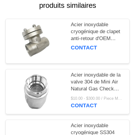
DEMANDEZ
produits similaires
UNE
CITATION
Acier inoxydable
cryogénique de clapet
anti-retour d'OEM
PLAN
DN15 PN40 en forme
CONTACT
DU
de disque pour le GNL
SITE
Acier inoxydable de la
POLITIQUE
valve 304 de Mini Air
DE
Natural Gas Check
avec l'approbation de la
CONFIDENTIALITÉ
$10.00 - $300.00 / Piece MOQ:100 pièces
CE
CONTACT
Acier inoxydable
cryogénique SS304