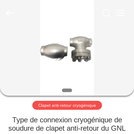
Liangchuan
Mechanical
Equipment
Co.,Ltd.
All
Rights
Reserved.
MAISON
PRODUITS
VIDÉOS
AU
SUJET
DE
Clapet anti-retour cryogénique
NOUS
Type de connexion cryogénique de
soudure de clapet anti-retour du GNL