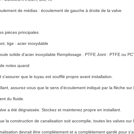
oulement de médias : écoulement de gauche à droite de la valve
es pièces principales
ot, tige : acier inoxydable
boule solide d'acier inoxydable Remplissage : PTFE Joint : PTFE ou P
n de notes quand
it s'assurer que le tuyau est soufflé propre avant installation.
allant, assurez-vous que le sens d'écoulement indiqué par la flèche sur 
nt du fluide.
alve a été dégraissée. Stockez et maintenez propre en installant.
e la construction de canalisation soit accomplie, toutes les valves sur l
nalisation devrait être complètement et a complètement gardé pour s'as