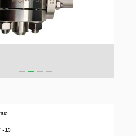
nuel
" - 10"