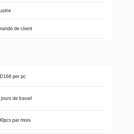
ustrie
ande de client
D168 per pc
 jours de travail
0pcs par mois