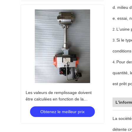
d. milieu 
e. essai, 
L'usine 
2.
Si le ty
3.
conditions
Pour des
4.
quantité, l
est prêt p
Les valeurs de remplissage doivent
être calculées en fonction de la
L'inform
fréquence de l'écoulement de l'eau.
Obtenez le meilleur prix
La société
détente cr