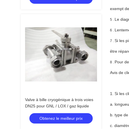
exempt de
Le diag
5 .
Lentemen
6 .
Si les p
7 .
être répa
Pour de
8 .
Avis de cli
1. Si les c
Valve à bille cryogénique à trois voies
a. longueu
DN25 pour GNL / LOX / gaz liquide
b. type de
Obtenez le meilleur prix
c. diamètr