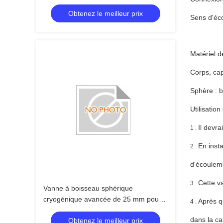
de siège PCTFE pour basses
Obtenez le meilleur prix
températures
Sens d'éc
Matériel d
Corps, cap
Sphère : 
Utilisatio
Il devra
1 .
En inst
2 .
d'écouleme
Cette v
3 .
Vanne à boisseau sphérique
cryogénique avancée de 25 mm pour
Après qu
4 .
des performances optimales dans les
dans la ca
Obtenez le meilleur prix
environnements à basse température