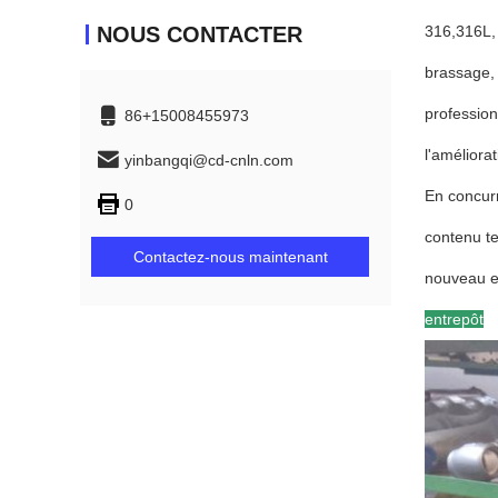
NOUS CONTACTER
316,316L, 
brassage, 
profession
86+15008455973
l'améliorat
yinbangqi@cd-cnln.com
En concurr
0
contenu te
Contactez-nous maintenant
nouveau et 
entrepôt