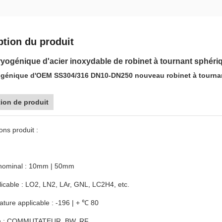
ption du produit
ryogénique d'acier inoxydable de robinet à tournant sphéri
ogénique d'OEM SS304/316 DN10-DN250 nouveau robinet à tourna
ion de produit
ons produit :
nominal : 10mm | 50mm
licable : LO2, LN2, LAr, GNL, LC2H4, etc.
ture applicable : -196 | + ℃ 80
n : COMMUTATEUR, BW, RF