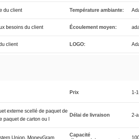
e du client
Température ambiante:
Ada
ux besoins du client
Écoulement moyen:
ada
u client
LOGO:
Ada
Prix
1-
uet externe scellé de paquet de
Délai de livraison
2-a
le paquet de carton ou l
Capacité
Western Union, MoneyGram
100