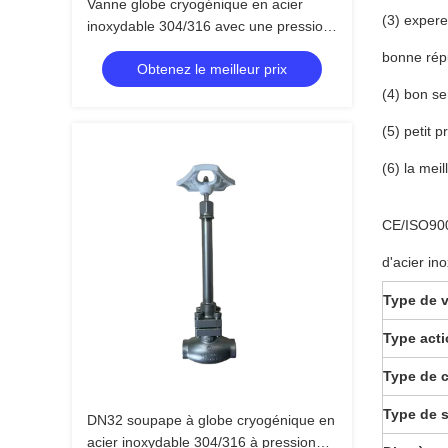
Vanne globe cryogénique en acier
(3) expere
inoxydable 304/316 avec une pression
maximale de 5,0 MPa et une plage de
bonne répu
Obtenez le meilleur prix
température de -196°C à +80°C
(4) bon se
(5) petit 
(6) la meil
CE/ISO900
d'acier in
Type de v
Type acti
Type de 
Type de s
DN32 soupape à globe cryogénique en
acier inoxydable 304/316 à pression