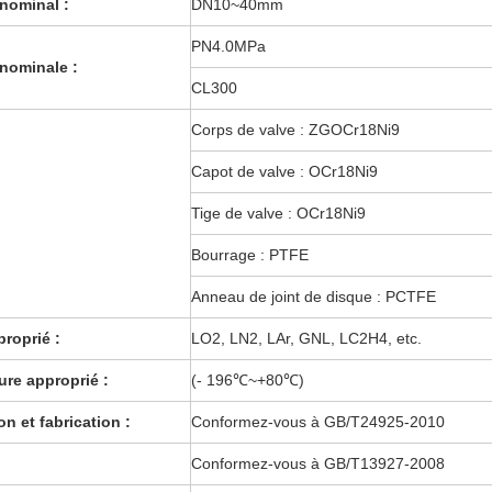
nominal :
DN10~40mm
PN4.0MPa
nominale :
CL300
Corps de valve : ZGOCr18Ni9
Capot de valve : OCr18Ni9
Tige de valve : OCr18Ni9
Bourrage : PTFE
Anneau de joint de disque : PCTFE
proprié :
LO2, LN2, LAr, GNL, LC2H4, etc.
re approprié :
(- 196
℃~+80℃
)
n et fabrication :
Conformez-vous à GB/T24925-2010
Conformez-vous à GB/T13927-2008