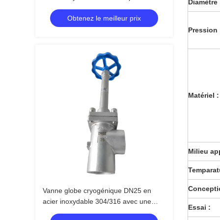
Diamètre 
maximale de 5,0 Mpa et à température
Obtenez le meilleur prix
comprise entre -196 °C et +80 °C
Pression 
Matériel :
Milieu ap
Temparatu
Conceptio
Vanne globe cryogénique DN25 en
acier inoxydable 304/316 avec une
Essai :
pression maximale de 5,0 MPa et une