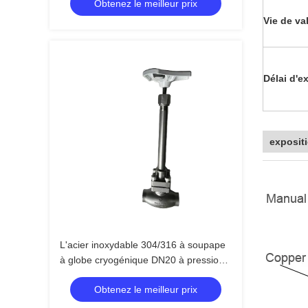
Obtenez le meilleur prix
plage de température de -196 °C à +80
°C
Vie de val
Délai d'e
exposit
L'acier inoxydable 304/316 à soupape
à globe cryogénique DN20 à pression
maximale de 5,0 Mpa et à température
Obtenez le meilleur prix
comprise entre -196 °C et +80 °C pour
les applications LOX LIN LAR