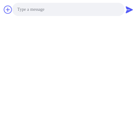
Photo
Video Call
Audio Call