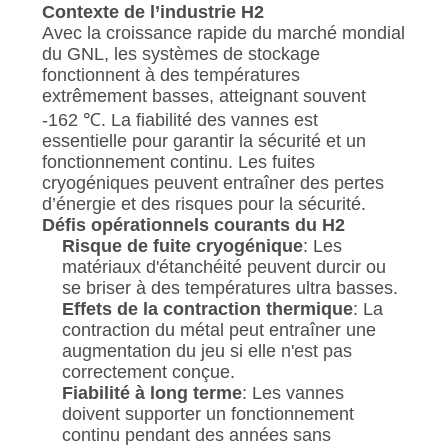
DEMANDEZ
Contexte de l’industrie H2
Avec la croissance rapide du marché mondial
UNE
du GNL, les systèmes de stockage
CITATION
fonctionnent à des températures
extrêmement basses, atteignant souvent
-162 ℃. La fiabilité des vannes est
PLAN
essentielle pour garantir la sécurité et un
DU
fonctionnement continu. Les fuites
cryogéniques peuvent entraîner des pertes
SITE
d’énergie et des risques pour la sécurité.
Défis opérationnels courants du H2
Risque de fuite cryogénique
: Les
POLITIQUE
matériaux d'étanchéité peuvent durcir ou
se briser à des températures ultra basses.
DE
Effets de la contraction thermique
: La
CONFIDENTIALITÉ
contraction du métal peut entraîner une
augmentation du jeu si elle n'est pas
correctement conçue.
Fiabilité à long terme
: Les vannes
doivent supporter un fonctionnement
continu pendant des années sans