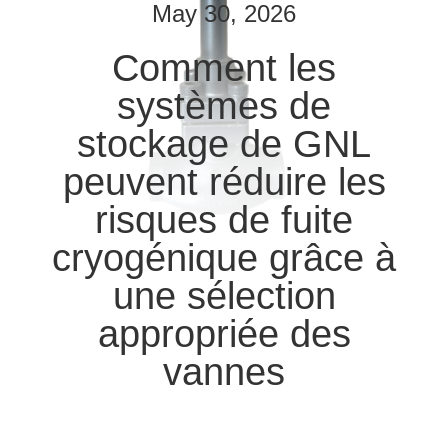
VISITE
May 30, 2026
D'USINE
Comment les
systèmes de
CONTRÔLE
DE
stockage de GNL
QUALITÉ
peuvent réduire les
risques de fuite
CONTACTEZ-
cryogénique grâce à
NOUS
une sélection
appropriée des
NOUVELLES
vannes
CAS