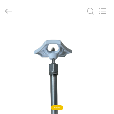
Liangchuan
Mechanical
Equipment
Co.,Ltd.
All
Rights
Reserved.
MAISON
PRODUITS
VIDÉOS
AU
SUJET
DE
NOUS
NEWS