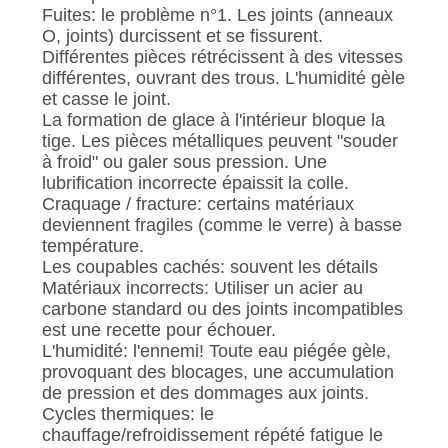
DEMANDEZ
Fuites: le problème n°1. Les joints (anneaux
UNE
O, joints) durcissent et se fissurent.
Différentes pièces rétrécissent à des vitesses
CITATION
différentes, ouvrant des trous. L'humidité gèle
et casse le joint.
La formation de glace à l'intérieur bloque la
PLAN
tige. Les pièces métalliques peuvent "souder
DU
à froid" ou galer sous pression. Une
lubrification incorrecte épaissit la colle.
SITE
Craquage / fracture: certains matériaux
deviennent fragiles (comme le verre) à basse
température.
POLITIQUE
Les coupables cachés: souvent les détails
Matériaux incorrects: Utiliser un acier au
DE
carbone standard ou des joints incompatibles
CONFIDENTIALITÉ
est une recette pour échouer.
L'humidité: l'ennemi! Toute eau piégée gèle,
provoquant des blocages, une accumulation
de pression et des dommages aux joints.
Cycles thermiques: le
chauffage/refroidissement répété fatigue le