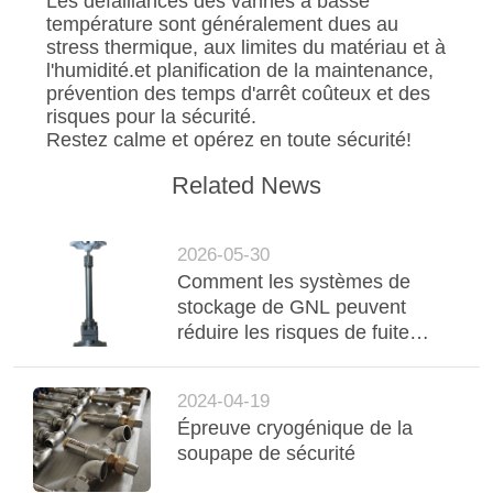
Les défaillances des vannes à basse
température sont généralement dues au
stress thermique, aux limites du matériau et à
l'humidité.et planification de la maintenance,
prévention des temps d'arrêt coûteux et des
risques pour la sécurité.
Restez calme et opérez en toute sécurité!
Related News
2026-05-30
Comment les systèmes de
stockage de GNL peuvent
réduire les risques de fuite
cryogénique grâce à une
sélection appropriée des
2024-04-19
vannes
Épreuve cryogénique de la
soupape de sécurité