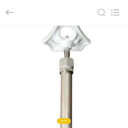
Liangchuan
Mechanical
Equipment
Co.,Ltd.
All
Rights
Reserved.
MAISON
PRODUITS
VIDÉOS
AU
SUJET
DE
NOUS
NEWS