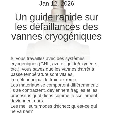
VISITE
Jan 12, 2026
D'USINE
Un guide rapide sur
les défaillances des
CONTRÔLE
DE
vannes cryogéniques
QUALITÉ
CONTACTEZ-
Si vous travaillez avec des systèmes
cryogéniques (GNL, azote liquide/oxygène,
NOUS
etc.), vous savez que les vannes d'arrêt à
basse température sont vitales.
Le défi principal: le froid extrême
NOUVELLES
Les matériaux se comportent différemment:
ils se contractent, deviennent fragiles et les
processus quotidiens comme le scellement
CAS
deviennent durs.
Les meilleurs modes d'échec: qu'est-ce qui
ne va pas?