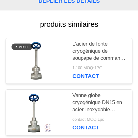
DÉPLIER LES DÉTAILS
NOUVELLES
produits similaires
CAS
L'acier de fonte
DEMANDEZ
cryogénique de
soupape de commande
UNE
de globe ou l'acier
1-100 MOQ:1PC
inoxydable ou adaptent
CONTACT
CITATION
le matériel aux besoins
du client
Vanne globe
PLAN
cryogénique DN15 en
acier inoxydable
DU
304/316 5.0 MPa
contact MOQ:1pc
-196°C à +80°C
SITE
CONTACT