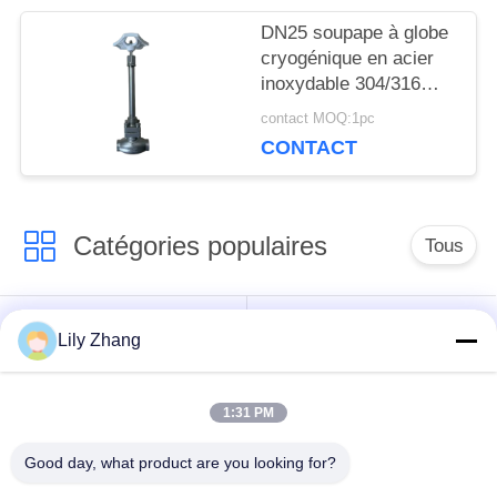
DN25 soupape à globe
POLITIQUE
cryogénique en acier
inoxydable 304/316
DE
avec joint PTFE et
contact MOQ:1pc
CONFIDENTIALITÉ
corps de soupape
CONTACT
CF8/CF3 pour -196°C à
+80°C Applications
Catégories populaires
Tous
robinet à tournant
Lily Zhang
Vanne cryogénique
sphérique
cryogéniques
1:31 PM
clapet anti-retour
soupape de sûreté
Good day, what product are you looking for?
cryogénique
cryogénique