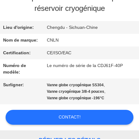
NOUS
réservoir cryogénique
VISITE
Lieu d'origine:
Chengdu - Sichuan-Chine
D'USINE
Nom de marque:
CNLN
Certification:
CE/ISO/EAC
CONTRÔLE
Numéro de
Le numéro de série de la CDJ61F-40P
modèle:
DE
Surligner:
,
Vanne globe cryogénique SS304
QUALITÉ
,
Vanne cryogénique 3/8-4 pouces
Vanne globe cryogénique -196°C
CONTACTEZ-
CONTACT!
NOUS