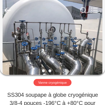
SiChuan
Liangchuan
Mechanical
Equipment
Co.,Ltd.
All
MAISON
Rights
Reserved.
PRODUITS
VIDÉOS
AU
Vanne cryogénique
SUJET
SS304 soupape à globe cryogénique
DE
3/8-4 pouces -196°C à +80°C pour