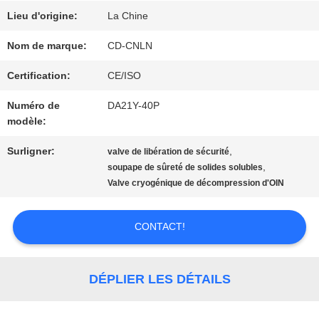
NOUS
Lieu d'origine:
La Chine
Nom de marque:
CD-CNLN
VISITE
Certification:
CE/ISO
D'USINE
Numéro de
DA21Y-40P
modèle:
CONTRÔLE
Surligner:
,
valve de libération de sécurité
,
soupape de sûreté de solides solubles
DE
Valve cryogénique de décompression d'OIN
QUALITÉ
CONTACT!
CONTACTEZ-
DÉPLIER LES DÉTAILS
NOUS