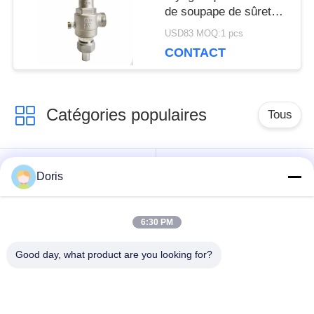
SITE
de soupape de sûreté
d'OEM DN20 filètent la
USD83 MOQ:1 pcs
connexion
CONTACT
POLITIQUE
DE
Catégories populaires
Tous
CONFIDENTIALITÉ
robinet à tournant
Doris
Vanne cryogénique
sphérique
cryogéniques
6:30 PM
clapet anti-retour
soupape de sûreté
Good day, what product are you looking for?
cryogénique
cryogénique
valve réduisant la
Valve coupée