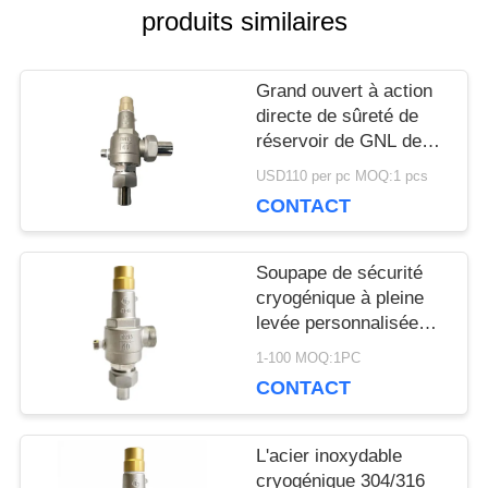
produits similaires
NOUVELLES
Grand ouvert à action
directe de sûreté de
CAS
réservoir de GNL de
ressort cryogénique de
USD110 per pc MOQ:1 pcs
la soupape SS304
CONTACT
DEMANDEZ
DN15
UNE
Soupape de sécurité
cryogénique à pleine
CITATION
levée personnalisée
avec approbation CE /
1-100 MOQ:1PC
ISO9001
CONTACT
PLAN
DU
L'acier inoxydable
cryogénique 304/316